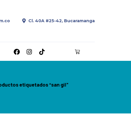
m.co
Cl. 40A #25-42, Bucaramanga
oductos etiquetados “san gil”