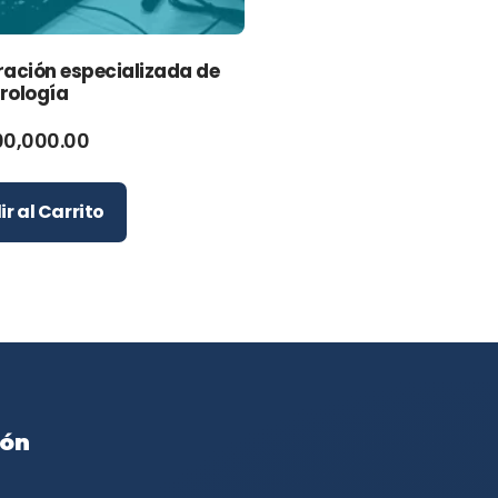
ración especializada de
rología
00,000.00
r al Carrito
ión