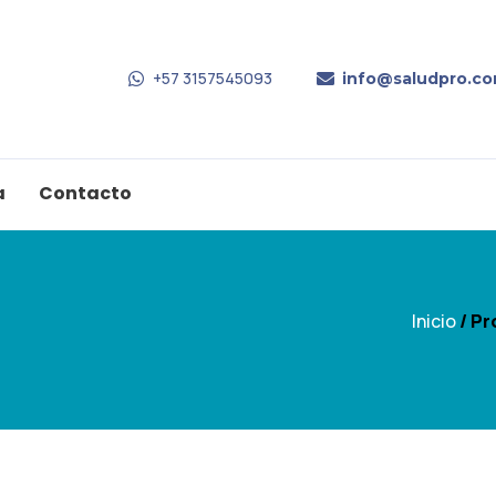
+57 3157545093
info@saludpro.co
a
Contacto
Inicio
/ Pr