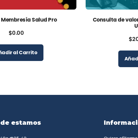
n Membresía Salud Pro
Consulta de valo
U
$
0.00
$
2
adir al Carrito
Añadi
de estamos
Informac