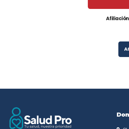
Afiliació
Añ
Don